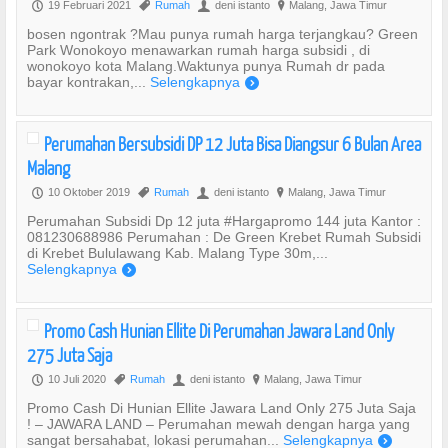
19 Februari 2021
Rumah
deni istanto
Malang, Jawa Timur
P
,
U
?
bosen ngontrak ?Mau punya rumah harga terjangkau? Green
Park Wonokoyo menawarkan rumah harga subsidi , di
wonokoyo kota Malang.Waktunya punya Rumah dr pada
bayar kontrakan,...
Selengkapnya
)
Perumahan Bersubsidi DP 12 Juta Bisa Diangsur 6 Bulan Area
Malang
10 Oktober 2019
Rumah
deni istanto
Malang, Jawa Timur
P
,
U
?
Perumahan Subsidi Dp 12 juta #Hargapromo 144 juta Kantor :
081230688986 Perumahan : De Green Krebet Rumah Subsidi
di Krebet Bululawang Kab. Malang Type 30m,...
Selengkapnya
)
Promo Cash Hunian Ellite Di Perumahan Jawara Land Only
275 Juta Saja
10 Juli 2020
Rumah
deni istanto
Malang, Jawa Timur
P
,
U
?
Promo Cash Di Hunian Ellite Jawara Land Only 275 Juta Saja
! – JAWARA LAND – Perumahan mewah dengan harga yang
sangat bersahabat, lokasi perumahan...
Selengkapnya
)