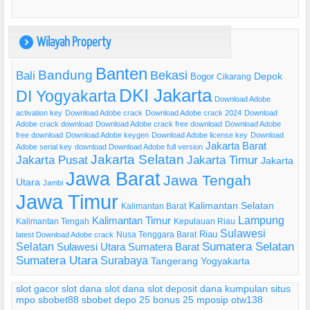
Wilayah Property
)
Banten
Bandung
Bekasi
Bali
Bogor
Depok
Cikarang
DKI Jakarta
DI Yogyakarta
Download Adobe
activation key
Download Adobe crack
Download Adobe crack 2024
Download
Adobe crack download
Download Adobe crack free download
Download Adobe
free download
Download Adobe keygen
Download Adobe license key
Download
Jakarta Barat
Adobe serial key
download Download Adobe full version
Jakarta Selatan
Jakarta Pusat
Jakarta Timur
Jakarta
Jawa Barat
Jawa Tengah
Utara
Jambi
Jawa Timur
Kalimantan Selatan
Kalimantan Barat
Lampung
Kalimantan Timur
Kalimantan Tengah
Kepulauan Riau
Sulawesi
Riau
Nusa Tenggara Barat
latest Download Adobe crack
Selatan
Sumatera Selatan
Sulawesi Utara
Sumatera Barat
Sumatera Utara
Surabaya
Tangerang
Yogyakarta
slot gacor
slot dana
slot dana
slot deposit dana
kumpulan situs
mpo
sbobet88
sbobet
depo 25 bonus 25
mposip
otw138