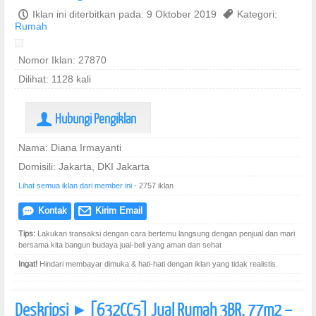
P
Iklan ini diterbitkan pada: 9 Oktober 2019
,
Kategori:
Rumah
Nomor Iklan: 27870
Dilihat: 1128 kali
Hubungi Pengiklan
U
Nama: Diana Irmayanti
Domisili: Jakarta, DKI Jakarta
Lihat semua iklan dari member ini
- 2757 iklan
Kontak
Kirim Email
e
@
Tips:
Lakukan transaksi dengan cara bertemu langsung dengan penjual dan mari
bersama kita bangun budaya jual-beli yang aman dan sehat
Ingat!
Hindari membayar dimuka & hati-hati dengan iklan yang tidak realistis.
Deskripsi
[632CC5] Jual Rumah 3BR, 77m2 –
]