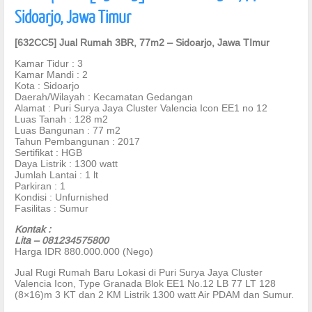
Sidoarjo, Jawa Timur
[632CC5] Jual Rumah 3BR, 77m2 – Sidoarjo, Jawa TImur
Kamar Tidur : 3
Kamar Mandi : 2
Kota : Sidoarjo
Daerah/Wilayah : Kecamatan Gedangan
Alamat : Puri Surya Jaya Cluster Valencia Icon EE1 no 12
Luas Tanah : 128 m2
Luas Bangunan : 77 m2
Tahun Pembangunan : 2017
Sertifikat : HGB
Daya Listrik : 1300 watt
Jumlah Lantai : 1 lt
Parkiran : 1
Kondisi : Unfurnished
Fasilitas : Sumur
Kontak :
Lita – 081234575800
Harga IDR 880.000.000 (Nego)
Jual Rugi Rumah Baru Lokasi di Puri Surya Jaya Cluster
Valencia Icon, Type Granada Blok EE1 No.12 LB 77 LT 128
(8×16)m 3 KT dan 2 KM Listrik 1300 watt Air PDAM dan Sumur.