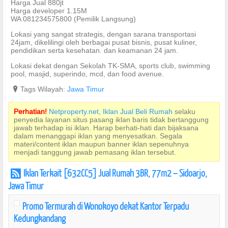
Harga Jual 880jt
Harga developer 1.15M
WA 081234575800 (Pemilik Langsung)
Lokasi yang sangat strategis, dengan sarana transportasi
24jam, dikelilingi oleh berbagai pusat bisnis, pusat kuliner,
pendidikan serta kesehatan. dan keamanan 24 jam.
Lokasi dekat dengan Sekolah TK-SMA, sports club, swimming
pool, masjid, superindo, mcd, dan food avenue.
?
Tags Wilayah:
Jawa Timur
Perhatian!
Netproperty.net, Iklan Jual Beli Rumah
selaku
penyedia layanan situs pasang iklan baris tidak bertanggung
jawab terhadap isi iklan. Harap berhati-hati dan bijaksana
dalam menanggapi iklan yang menyesatkan. Segala
materi/content iklan maupun banner iklan sepenuhnya
menjadi tanggung jawab pemasang iklan tersebut.
Iklan Terkait [632CC5] Jual Rumah 3BR, 77m2 – Sidoarjo,
r
Jawa Timur
Promo Termurah di Wonokoyo dekat Kantor Terpadu
Kedungkandang