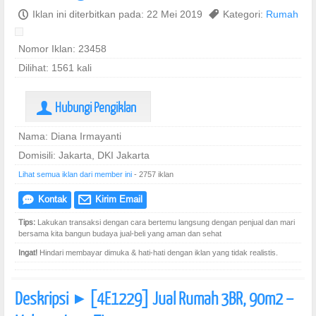
P
Iklan ini diterbitkan pada: 22 Mei 2019
,
Kategori:
Rumah
Nomor Iklan: 23458
Dilihat: 1561 kali
Hubungi Pengiklan
U
Nama: Diana Irmayanti
Domisili: Jakarta, DKI Jakarta
Lihat semua iklan dari member ini
- 2757 iklan
Kontak
Kirim Email
e
@
Tips:
Lakukan transaksi dengan cara bertemu langsung dengan penjual dan mari
bersama kita bangun budaya jual-beli yang aman dan sehat
Ingat!
Hindari membayar dimuka & hati-hati dengan iklan yang tidak realistis.
Deskripsi
[4E1229] Jual Rumah 3BR, 90m2 –
]