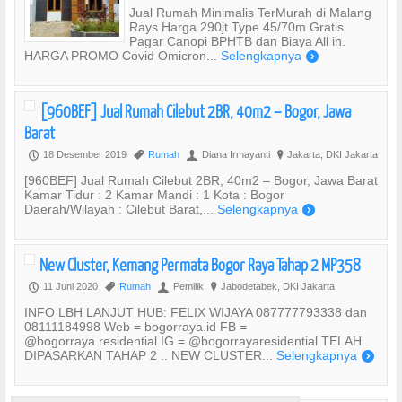
Jual Rumah Minimalis TerMurah di Malang
Rays Harga 290jt Type 45/70m Gratis
Pagar Canopi BPHTB dan Biaya All in.
HARGA PROMO Covid Omicron...
Selengkapnya
)
[960BEF] Jual Rumah Cilebut 2BR, 40m2 – Bogor, Jawa
Barat
18 Desember 2019
Rumah
Diana Irmayanti
Jakarta, DKI Jakarta
P
,
U
?
[960BEF] Jual Rumah Cilebut 2BR, 40m2 – Bogor, Jawa Barat
Kamar Tidur : 2 Kamar Mandi : 1 Kota : Bogor
Daerah/Wilayah : Cilebut Barat,...
Selengkapnya
)
New Cluster, Kemang Permata Bogor Raya Tahap 2 MP358
11 Juni 2020
Rumah
Pemilik
Jabodetabek, DKI Jakarta
P
,
U
?
INFO LBH LANJUT HUB: FELIX WIJAYA 087777793338 dan
08111184998 Web = bogorraya.id FB =
@bogorraya.residential IG = @bogorrayaresidential TELAH
DIPASARKAN TAHAP 2 .. NEW CLUSTER...
Selengkapnya
)