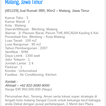
Malang, Jawa Timur
[4E1229] Jual Rumah 3BR, 90m2 – Malang, Jawa Timur
Kamar Tidur : 3
Kamar Mandi : 2
Kota : Malang
Daerah/Wilayah : Blimbing, Malang
Alamat : Jl. Plaosan Barat, Perum THE ARCADIA Kavling 6 Kel.
Purwodadi Kec. Blimbing – Kota Malang
Luas Tanah : 100 m2
Luas Bangunan : 90 m2
Tahun Pembangunan : 2007
Sertifikat : SHM
Daya Listrik : 1300 watt
Jalur Telepon : 1
Jumlah Lantai : 2 lt
Parkiran : 1
Kondisi : Unfurnished
Fasilitas : Air Conditioning, Kitchen
Kontak :
Ahmad – +62 822-3090-9000
Harga IDR 950,000,000 (Nego)
Perumahan Asri, Tenang, Aman serta lokasi super strategis di
tengah kota malang Sangat Cocok untuk keluarga kecil bahagia
anda Dekat dengan pusat perbelanjaan, 2 Menit dari Plaza