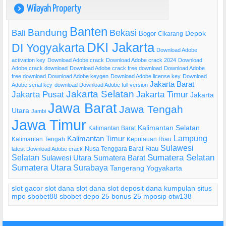
Wilayah Property
)
Banten
Bandung
Bekasi
Bali
Bogor
Depok
Cikarang
DKI Jakarta
DI Yogyakarta
Download Adobe
activation key
Download Adobe crack
Download Adobe crack 2024
Download
Adobe crack download
Download Adobe crack free download
Download Adobe
free download
Download Adobe keygen
Download Adobe license key
Download
Jakarta Barat
Adobe serial key
download Download Adobe full version
Jakarta Selatan
Jakarta Pusat
Jakarta Timur
Jakarta
Jawa Barat
Jawa Tengah
Utara
Jambi
Jawa Timur
Kalimantan Selatan
Kalimantan Barat
Lampung
Kalimantan Timur
Kalimantan Tengah
Kepulauan Riau
Sulawesi
Riau
Nusa Tenggara Barat
latest Download Adobe crack
Selatan
Sumatera Selatan
Sulawesi Utara
Sumatera Barat
Sumatera Utara
Surabaya
Tangerang
Yogyakarta
slot gacor
slot dana
slot dana
slot deposit dana
kumpulan situs
mpo
sbobet88
sbobet
depo 25 bonus 25
mposip
otw138