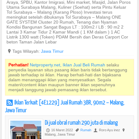
Araya, SPBU, Kantor Imigrasi, Mini market, Masjid, Jalan Poros
Utama Surabaya Malang, Kuliner (Soehat) serta Pintu Keluar
Tol Surabaya – Malang (Karang Ploso) Investasi terus
meningkat setelah dibukanya Tol Surabaya – Malang ONE
GATE SYSTEM Cluster 20 Rumah, Tenang dan Nyaman
Kondisi Bangunan Sangat Bagus LT : 100m2 / LB : 90 m2 2
Lantai 3 Kamar Tidur 2 Kamar Mandi ( 1 KM dalam ) 1 AC
Listrik 1300 watt (Token) PDAM Bersih dan Deras Carport Cor
beton Taman Jalan Lebar
?
Tags Wilayah:
Jawa Timur
Perhatian!
Netproperty.net, Iklan Jual Beli Rumah
selaku
penyedia layanan situs pasang iklan baris tidak bertanggung
jawab terhadap isi iklan. Harap berhati-hati dan bijaksana
dalam menanggapi iklan yang menyesatkan. Segala
materi/content iklan maupun banner iklan sepenuhnya
menjadi tanggung jawab pemasang iklan tersebut.
Iklan Terkait [4E1229] Jual Rumah 3BR, 90m2 – Malang,
r
Jawa Timur
Di jual obral rumah 290 juta di malang
16 Maret 2022
Rumah
Roro Ayu inez
P
,
U
?
Malang, Jawa Timur