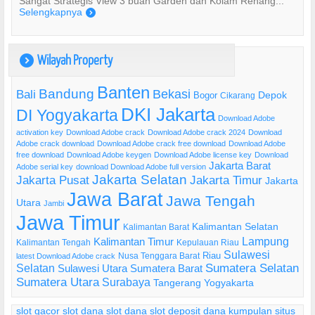
Sangat Strategis View 3 buah Garden dan Kolam Renang...
Selengkapnya
)
Wilayah Property
)
Banten
Bandung
Bekasi
Bali
Bogor
Depok
Cikarang
DKI Jakarta
DI Yogyakarta
Download Adobe
activation key
Download Adobe crack
Download Adobe crack 2024
Download
Adobe crack download
Download Adobe crack free download
Download Adobe
free download
Download Adobe keygen
Download Adobe license key
Download
Jakarta Barat
Adobe serial key
download Download Adobe full version
Jakarta Selatan
Jakarta Pusat
Jakarta Timur
Jakarta
Jawa Barat
Jawa Tengah
Utara
Jambi
Jawa Timur
Kalimantan Selatan
Kalimantan Barat
Lampung
Kalimantan Timur
Kalimantan Tengah
Kepulauan Riau
Sulawesi
Riau
Nusa Tenggara Barat
latest Download Adobe crack
Selatan
Sumatera Selatan
Sulawesi Utara
Sumatera Barat
Sumatera Utara
Surabaya
Tangerang
Yogyakarta
slot gacor
slot dana
slot dana
slot deposit dana
kumpulan situs