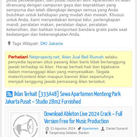
pusat perbelanjaan, dan pusat hiburan seni. Apartemen ini telah
dirancang dengan campuran gaya dan kepraktisan yang
sempurna dan telah dilengkapi dengan semua yang Anda
butuhkan untuk kehidupan yang mudah dan mewah. Khusus
untuk Anda, kami menyediakan tempat tidur, perlengkapan
mandi, peralatan makan, peralatan dapur, peralatan
kebersihan, dan bahkan transportasi bandara gratis pada saat
kedatangan dan keberangkatan Anda.
?
Tags Wilayah:
DKI Jakarta
Perhatian!
Netproperty.net, Iklan Jual Beli Rumah
selaku
penyedia layanan situs pasang iklan baris tidak bertanggung
jawab terhadap isi iklan. Harap berhati-hati dan bijaksana
dalam menanggapi iklan yang menyesatkan. Segala
materi/content iklan maupun banner iklan sepenuhnya
menjadi tanggung jawab pemasang iklan tersebut.
Iklan Terkait [333A4B] Sewa Apartemen Menteng Park
r
Jakarta Pusat – Studio 28m2 Furnished
Download Ableton Live 2024 Crack – Full
Version Free for Music Production
21 Agustus 2024
Apartemen
Daniel Sunardi
P
,
U
Tangerang Selatan, Banten
?