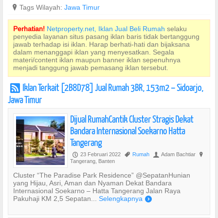
?
Tags Wilayah:
Jawa Timur
Perhatian!
Netproperty.net, Iklan Jual Beli Rumah
selaku
penyedia layanan situs pasang iklan baris tidak bertanggung
jawab terhadap isi iklan. Harap berhati-hati dan bijaksana
dalam menanggapi iklan yang menyesatkan. Segala
materi/content iklan maupun banner iklan sepenuhnya
menjadi tanggung jawab pemasang iklan tersebut.
Iklan Terkait [2B8D78] Jual Rumah 3BR, 153m2 – Sidoarjo,
r
Jawa Timur
Dijual RumahCantik Cluster Stragis Dekat
Bandara Internasional Soekarno Hatta
Tangerang
23 Februari 2022
Rumah
Adam Bachtiar
P
,
U
?
Tangerang, Banten
Cluster “The Paradise Park Residence” @SepatanHunian
yang Hijau, Asri, Aman dan Nyaman Dekat Bandara
Internasional Soekarno – Hatta Tangerang Jalan Raya
Pakuhaji KM 2,5 Sepatan...
Selengkapnya
)