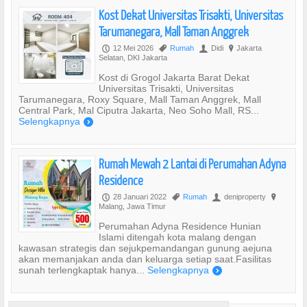
Kost Dekat Universitas Trisakti, Universitas
Tarumanegara, Mall Taman Anggrek
12 Mei 2026
Rumah
Didi
Jakarta
P
,
U
?
Selatan, DKI Jakarta
Kost di Grogol Jakarta Barat Dekat
Universitas Trisakti, Universitas
Tarumanegara, Roxy Square, Mall Taman Anggrek, Mall
Central Park, Mal Ciputra Jakarta, Neo Soho Mall, RS...
Selengkapnya
)
Rumah Mewah 2 Lantai di Perumahan Adyna
Residence
28 Januari 2022
Rumah
deniproperty
P
,
U
?
Malang, Jawa Timur
Perumahan Adyna Residence Hunian
Islami ditengah kota malang dengan
kawasan strategis dan sejukpemandangan gunung aejuna
akan memanjakan anda dan keluarga setiap saat.Fasilitas
sunah terlengkaptak hanya...
Selengkapnya
)