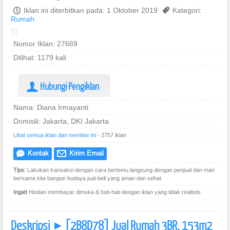
P
Iklan ini diterbitkan pada: 1 Oktober 2019
,
Kategori:
Rumah
Nomor Iklan: 27669
Dilihat: 1179 kali
Hubungi Pengiklan
U
Nama: Diana Irmayanti
Domisili: Jakarta, DKI Jakarta
Lihat semua iklan dari member ini
- 2757 iklan
Kontak
Kirim Email
e
@
Tips:
Lakukan transaksi dengan cara bertemu langsung dengan penjual dan mari
bersama kita bangun budaya jual-beli yang aman dan sehat
Ingat!
Hindari membayar dimuka & hati-hati dengan iklan yang tidak realistis.
Deskripsi
[2B8D78] Jual Rumah 3BR, 153m2
]