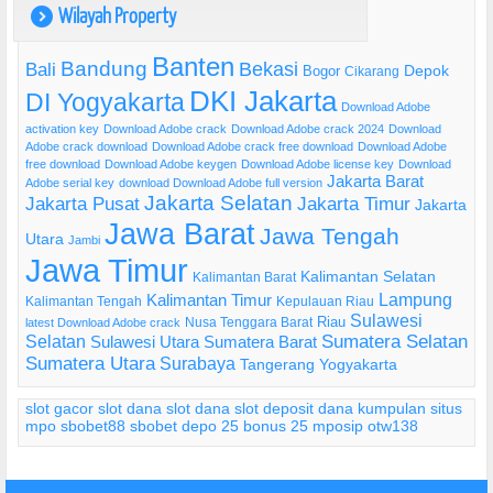
Wilayah Property
)
Banten
Bandung
Bekasi
Bali
Bogor
Depok
Cikarang
DKI Jakarta
DI Yogyakarta
Download Adobe
activation key
Download Adobe crack
Download Adobe crack 2024
Download
Adobe crack download
Download Adobe crack free download
Download Adobe
free download
Download Adobe keygen
Download Adobe license key
Download
Jakarta Barat
Adobe serial key
download Download Adobe full version
Jakarta Selatan
Jakarta Pusat
Jakarta Timur
Jakarta
Jawa Barat
Jawa Tengah
Utara
Jambi
Jawa Timur
Kalimantan Selatan
Kalimantan Barat
Lampung
Kalimantan Timur
Kalimantan Tengah
Kepulauan Riau
Sulawesi
Riau
Nusa Tenggara Barat
latest Download Adobe crack
Selatan
Sumatera Selatan
Sulawesi Utara
Sumatera Barat
Sumatera Utara
Surabaya
Tangerang
Yogyakarta
slot gacor
slot dana
slot dana
slot deposit dana
kumpulan situs
mpo
sbobet88
sbobet
depo 25 bonus 25
mposip
otw138