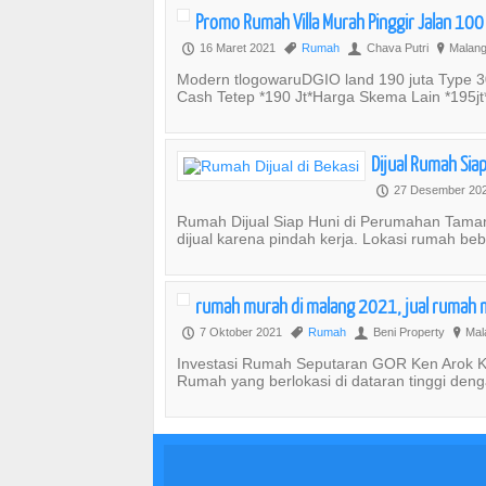
Promo Rumah Villa Murah Pinggir Jalan 10
16 Maret 2021
Rumah
Chava Putri
Malang
P
,
U
?
Modern tlogowaruDGIO land 190 juta Type 
Cash Tetep *190 Jt*Harga Skema Lain *195jt
Dijual Rumah Sia
27 Desember 20
P
Rumah Dijual Siap Huni di Perumahan Taman
dijual karena pindah kerja. Lokasi rumah beb
rumah murah di malang 2021, jual rumah 
7 Oktober 2021
Rumah
Beni Property
Mal
P
,
U
?
Investasi Rumah Seputaran GOR Ken Arok K
Rumah yang berlokasi di dataran tinggi den