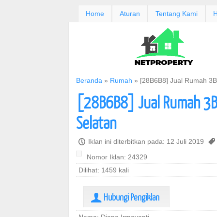
Home
Aturan
Tentang Kami
H
Beranda
»
Rumah
»
[28B6B8] Jual Rumah 3B
[28B6B8] Jual Rumah 3B
Selatan
P
Iklan ini diterbitkan pada: 12 Juli 2019
,
Nomor Iklan: 24329
Dilihat: 1459 kali
Hubungi Pengiklan
U