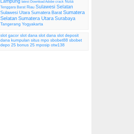
Lampung
Nusa
latest Download Adobe crack
Sulawesi Selatan
Riau
Tenggara Barat
Sumatera
Sulawesi Utara
Sumatera Barat
Selatan
Sumatera Utara
Surabaya
Tangerang
Yogyakarta
slot gacor
slot dana
slot dana
slot deposit
dana
kumpulan situs mpo
sbobet88
sbobet
depo 25 bonus 25
mposip
otw138