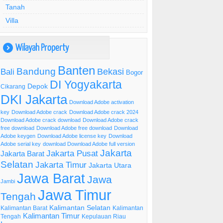
Tanah
Villa
Wilayah Property
)
Banten
Bandung
Bekasi
Bali
Bogor
DI Yogyakarta
Depok
Cikarang
DKI Jakarta
Download Adobe activation
key
Download Adobe crack
Download Adobe crack 2024
Download Adobe crack download
Download Adobe crack
free download
Download Adobe free download
Download
Adobe keygen
Download Adobe license key
Download
Adobe serial key
download Download Adobe full version
Jakarta
Jakarta Pusat
Jakarta Barat
Selatan
Jakarta Timur
Jakarta Utara
Jawa Barat
Jawa
Jambi
Jawa Timur
Tengah
Kalimantan Selatan
Kalimantan Barat
Kalimantan
Kalimantan Timur
Tengah
Kepulauan Riau