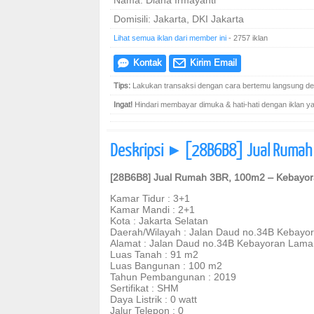
Nama: Diana Irmayanti
Domisili: Jakarta, DKI Jakarta
Lihat semua iklan dari member ini
- 2757 iklan
Kontak
Kirim Email
e
@
Tips:
Lakukan transaksi dengan cara bertemu langsung den
Ingat!
Hindari membayar dimuka & hati-hati dengan iklan yang
Deskripsi
[28B6B8] Jual Rumah 3
]
[28B6B8] Jual Rumah 3BR, 100m2 – Kebayora
Kamar Tidur : 3+1
Kamar Mandi : 2+1
Kota : Jakarta Selatan
Daerah/Wilayah : Jalan Daud no.34B Kebayo
Alamat : Jalan Daud no.34B Kebayoran Lama
Luas Tanah : 91 m2
Luas Bangunan : 100 m2
Tahun Pembangunan : 2019
Sertifikat : SHM
Daya Listrik : 0 watt
Jalur Telepon : 0