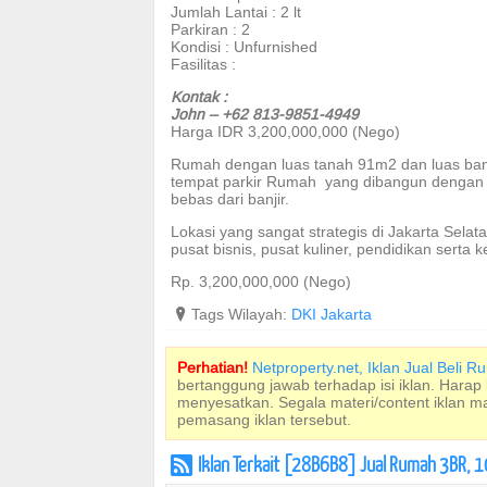
Jumlah Lantai : 2 lt
Parkiran : 2
Kondisi : Unfurnished
Fasilitas :
Kontak :
John – +62 813-9851-4949
Harga IDR 3,200,000,000 (Nego)
Rumah dengan luas tanah 91m2 dan luas bang
tempat parkir Rumah yang dibangun dengan k
bebas dari banjir.
Lokasi yang sangat strategis di Jakarta Selata
pusat bisnis, pusat kuliner, pendidikan serta
Rp. 3,200,000,000 (Nego)
?
Tags Wilayah:
DKI Jakarta
Perhatian!
Netproperty.net, Iklan Jual Beli 
bertanggung jawab terhadap isi iklan. Harap
menyesatkan. Segala materi/content iklan 
pemasang iklan tersebut.
Iklan Terkait [28B6B8] Jual Rumah 3BR, 
r