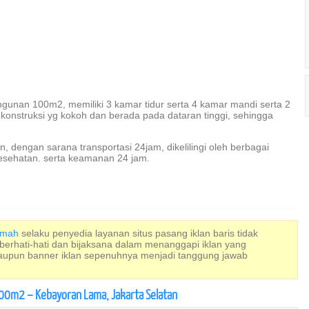
unan 100m2, memiliki 3 kamar tidur serta 4 kamar mandi serta 2
onstruksi yg kokoh dan berada pada dataran tinggi, sehingga
n, dengan sarana transportasi 24jam, dikelilingi oleh berbagai
 kesehatan. serta keamanan 24 jam.
Rumah
selaku penyedia layanan situs pasang iklan baris tidak
 berhati-hati dan bijaksana dalam menanggapi iklan yang
maupun banner iklan sepenuhnya menjadi tanggung jawab
100m2 – Kebayoran Lama, Jakarta Selatan