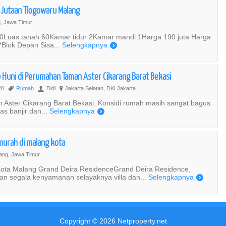
0 Jutaan Tlogowaru Malang
, Jawa Timur
30Luas tanah 60Kamar tidur 2Kamar mandi 1Harga 190 juta Harga
*Blok Depan Sisa...
Selengkapnya
)
p Huni di Perumahan Taman Aster Cikarang Barat Bekasi
20
Rumah
Didi
Jakarta Selatan, DKI Jakarta
,
U
?
 Aster Cikarang Barat Bekasi. Konsidi rumah masih sangat bagus
as banjir dan...
Selengkapnya
)
murah di malang kota
ang, Jawa Timur
ota Malang Grand Deira ResidenceGrand Deira Residence,
gan segala kenyamanan selayaknya villa dan...
Selengkapnya
)
Copyright © 2026
Netproperty.net