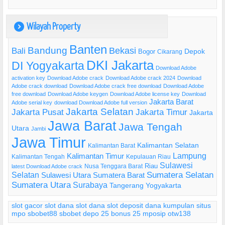
Wilayah Property
)
Banten
Bandung
Bekasi
Bali
Bogor
Depok
Cikarang
DKI Jakarta
DI Yogyakarta
Download Adobe
activation key
Download Adobe crack
Download Adobe crack 2024
Download
Adobe crack download
Download Adobe crack free download
Download Adobe
free download
Download Adobe keygen
Download Adobe license key
Download
Jakarta Barat
Adobe serial key
download Download Adobe full version
Jakarta Selatan
Jakarta Pusat
Jakarta Timur
Jakarta
Jawa Barat
Jawa Tengah
Utara
Jambi
Jawa Timur
Kalimantan Selatan
Kalimantan Barat
Lampung
Kalimantan Timur
Kalimantan Tengah
Kepulauan Riau
Sulawesi
Riau
Nusa Tenggara Barat
latest Download Adobe crack
Selatan
Sumatera Selatan
Sulawesi Utara
Sumatera Barat
Sumatera Utara
Surabaya
Tangerang
Yogyakarta
slot gacor
slot dana
slot dana
slot deposit dana
kumpulan situs
mpo
sbobet88
sbobet
depo 25 bonus 25
mposip
otw138