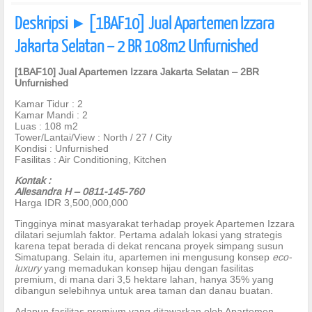
Deskripsi
[1BAF10] Jual Apartemen Izzara
]
Jakarta Selatan – 2 BR 108m2 Unfurnished
[1BAF10] Jual Apartemen Izzara Jakarta Selatan – 2BR
Unfurnished
Kamar Tidur : 2
Kamar Mandi : 2
Luas : 108 m2
Tower/Lantai/View : North / 27 / City
Kondisi : Unfurnished
Fasilitas : Air Conditioning, Kitchen
Kontak :
Allesandra H – 0811-145-760
Harga IDR 3,500,000,000
Tingginya minat masyarakat terhadap proyek Apartemen Izzara
dilatari sejumlah faktor. Pertama adalah lokasi yang strategis
karena tepat berada di dekat rencana proyek simpang susun
Simatupang. Selain itu, apartemen ini mengusung konsep
eco-
luxury
yang memadukan konsep hijau dengan fasilitas
premium, di mana dari 3,5 hektare lahan, hanya 35% yang
dibangun selebihnya untuk area taman dan danau buatan.
Adapun fasilitas premium yang ditawarkan oleh Apartemen