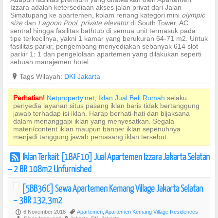
Izzara adalah ketersediaan akses jalan privat dari Jalan
Simatupang ke apartemen, kolam renang kategori mini
olympic
size
dan
Lagoon Pool
,
private elevator
di South Tower, AC
sentral hingga fasilitas bathtub di semua unit termasuk pada
tipe terkecilnya, yakni 1 kamar yang berukuran 64-71 m2. Untuk
fasilitas parkir, pengembang menyediakan sebanyak 614 slot
parkir 1: 1 dan pengelolaan apartemen yang dilakukan seperti
sebuah manajemen hotel.
?
Tags Wilayah:
DKI Jakarta
Perhatian!
Netproperty.net, Iklan Jual Beli Rumah
selaku
penyedia layanan situs pasang iklan baris tidak bertanggung
jawab terhadap isi iklan. Harap berhati-hati dan bijaksana
dalam menanggapi iklan yang menyesatkan. Segala
materi/content iklan maupun banner iklan sepenuhnya
menjadi tanggung jawab pemasang iklan tersebut.
Iklan Terkait [1BAF10] Jual Apartemen Izzara Jakarta Selatan
r
– 2 BR 108m2 Unfurnished
[5BB36C] Sewa Apartemen Kemang Village Jakarta Selatan
– 3BR 132,3m2
6 November 2018
Apartemen
,
Apartemen Kemang Village Residences
P
,