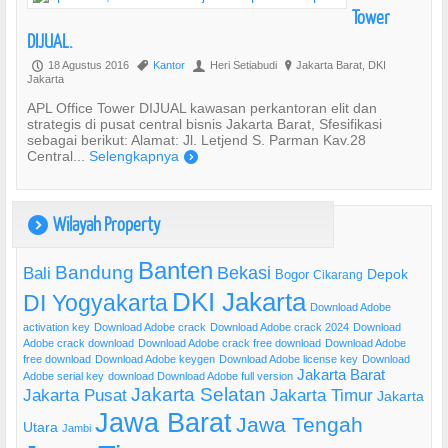
Tower
DIJUAL.
18 Agustus 2016
Kantor
Heri Setiabudi
Jakarta Barat, DKI
P
,
U
?
Jakarta
APL Office Tower DIJUAL kawasan perkantoran elit dan
strategis di pusat central bisnis Jakarta Barat, Sfesifikasi
sebagai berikut: Alamat: Jl. Letjend S. Parman Kav.28
Central...
Selengkapnya
)
Wilayah Property
)
Banten
Bandung
Bekasi
Bali
Bogor
Depok
Cikarang
DKI Jakarta
DI Yogyakarta
Download Adobe
activation key
Download Adobe crack
Download Adobe crack 2024
Download
Adobe crack download
Download Adobe crack free download
Download Adobe
free download
Download Adobe keygen
Download Adobe license key
Download
Jakarta Barat
Adobe serial key
download Download Adobe full version
Jakarta Selatan
Jakarta Pusat
Jakarta Timur
Jakarta
Jawa Barat
Jawa Tengah
Utara
Jambi