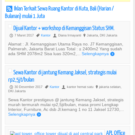
Iklan Terkait Sewa Ruang Kantor di Kuta, Bali (Harian /
r
Bulanan) mulai 1 Juta
Dijual Kantor + workshop di Kemanggisan Status SHM.
7 Maret 2017
Kantor
Diana Irmayanti
Jakarta, DKI Jakarta
P
,
U
?
Alamat : Jl. Kemanggisan Utama Raya no. J7 Kemanggisan,
Palmerah, Jakarta Barat Luas Total : ± 2400m2 Yang sudah
ada SHM 2078m2 Sisa luas 320m2,...
Selengkapnya
)
Sewa Kantor di jantung Kemang Jaksel, strategis mulai
rp2,5jt/bulan
30 Desember 2017
Kantor
kantor hemat satu
jakarta selatan,
P
,
U
?
DKI Jakarta
Sewa Kantor prestigeus @ jantung Kemang Jaksel, strategis
murah termurah mulai rp2,5jt/bulan, masa promi Lengkap
Interior, Furniture, Ac dsb Jl.kemang 1 no 11 Jaksel 12730,...
Selengkapnya
)
APL Office