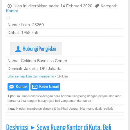
P
Iklan ini diterbitkan pada: 14 Februari 2020
,
Kategori:
Kantor
Nomor Iklan: 23260
Dilihat: 1958 kali
Hubungi Pengiklan
U
Nama: Cekindo Busniess Center
Domisili: Jakarta, DKI Jakarta
Lihat semua iklan dari member ini
- 19 iklan
Kontak
Kirim Email
e
@
Tips:
Lakukan transaksi dengan cara bertemu langsung dengan penjual dan mari
bersama kita bangun budaya jual-beli yang aman dan sehat
Ingat!
Hindari membayar dimuka & hati-hati dengan iklan yang tidak realistis.
Deskripsi
Sewa Ruang Kantor di Kuta, Bali
]